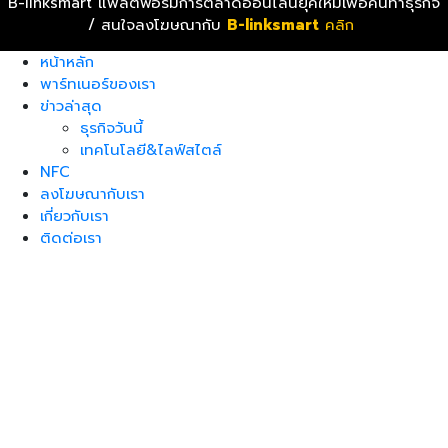
B-linksmart แพล็ตฟอร์มการตลาดออนไลน์ยุคใหม่เพื่อคนทำธุรกิจ
/ สนใจลงโฆษณากับ
B-linksmart
คลิก
หน้าหลัก
พาร์ทเนอร์ของเรา
ข่าวล่าสุด
ธุรกิจวันนี้
เทคโนโลยี&ไลฟ์สไตล์
NFC
ลงโฆษณากับเรา
เกี่ยวกับเรา
ติดต่อเรา